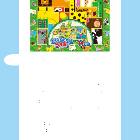
新製品「どうぶつパズルブロック」を発売いた
しました。
14種類のどうぶつを形どったブロックです。
3種類のあそび(どうぶつえんあそび、ブロッ
クあそび、パズルあそび)が楽しめます。
商品名：どうぶつパズルブロック
メーカー希望小売価格：￥1,600 (税込
￥1,760)
対象年齢：1.5歳～
JANコード：4978902004654