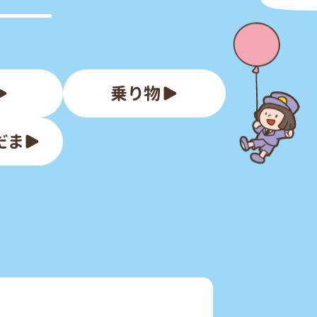
乗り物
だま