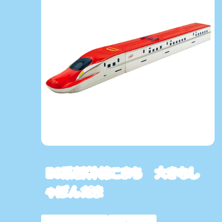
E6系新幹線こまち 大きなし
ゃぼんだま
JR 新幹線
乗り物