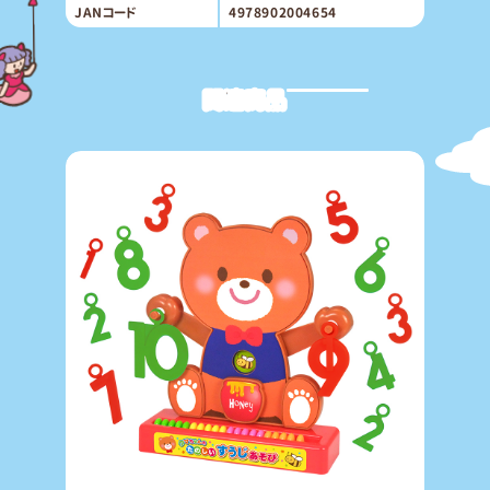
JANコード
4978902004654
関連商品