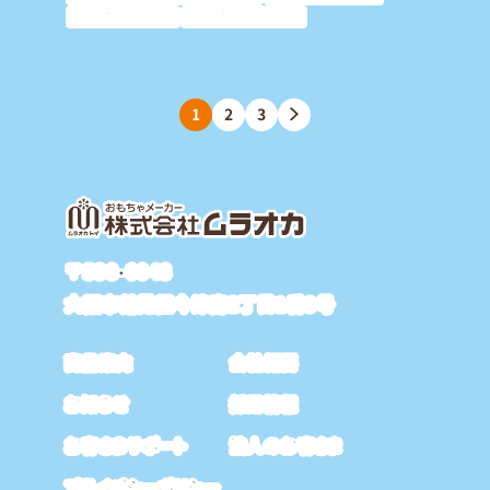
おしゃれ
おままごと
1
2
3
〒538-0043
大阪市鶴見区今津南2丁目1番8号
商品案内
会社概要
お知らせ
採用情報
お客さまサポート
法人のお客さま
プライバシーポリシー