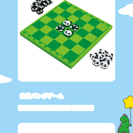
白黒パンダゲーム
ムラオカオリジナル
知育