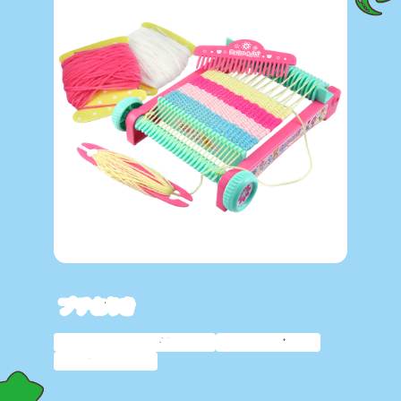
プチおりき
ムラオカオリジナル
プレゼント
おままごと