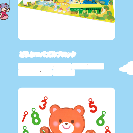
どうぶつパズルブロック
ムラオカオリジナル
新着商品
プレゼント
知育