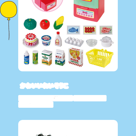
かわいいれいぞうこ
ムラオカオリジナル
人気商品
おままごと