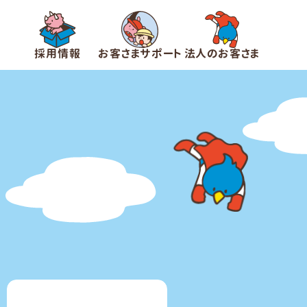
採用情報
お客さまサポート
法人のお客さま